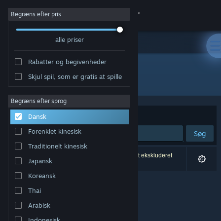
Log på
Begræns efter pris
alle priser
Butik
Rabatter og begivenheder
Fællesskab
Skjul spil, som er gratis at spille
Udvikler: Planeta
Om
Begræns efter sprog
Sorter efter
Relevans
Dansk
Support
Forenklet kinesisk
Søg
Traditionelt kinesisk
Skift sprog
0 resultater matcher din søgning. 4 titler er blevet ekskluderet
Japansk
baseret på dine præferencer.
Hent Steam-mobilappen
Koreansk
Thai
Vis desktop-webside
Arabisk
Indonesisk