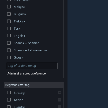
Malajisk
Bulgarsk
Tjekkisk
Tysk
Engelsk
Spansk – Spanien
Spansk – Latinamerika
Græsk
Administrer sprogpræferencer
Begræns efter tag
© Valve Corporation. Alle rettigheder forbeholdes. Alle
Strategi
varemærker tilhører deres respektive indehavere i USA
og andre lande.
Fortrolighedspolitik
|
Juridisk
|
Tilgængelighed
|
Steam-abonnentaftale
|
Action
Refunderinger
|
Cookies
Eventyr