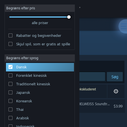
Log på
Begræns efter pris
alle priser
Butik
Rabatter og begivenheder
Fællesskab
Skjul spil, som er gratis at spille
Udvikler: Osumia Games
Om
Begræns efter sprog
Sorter efter
Relevans
Dansk
Support
Forenklet kinesisk
Søg
Traditionelt kinesisk
Skift sprog
1 resultat matcher din søgning. 7 titler er blevet ekskluderet
Japansk
baseret på dine præferencer.
Hent Steam-mobilappen
Koreansk
RUNNING WITH RIFLES: EDELWEISS Soundtrack
$3.99
Thai
Vis desktop-webside
Arabisk
Indonesisk