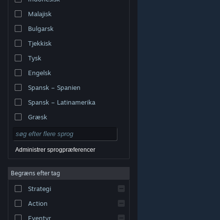
Malajisk
Bulgarsk
Tjekkisk
Tysk
Engelsk
Spansk – Spanien
Spansk – Latinamerika
Græsk
Administrer sprogpræferencer
Begræns efter tag
© Valve Corporation. Alle rettigheder forbeholdes. Alle
Strategi
varemærker tilhører deres respektive indehavere i USA
og andre lande.
Fortrolighedspolitik
|
Juridisk
|
Tilgængelighed
|
Steam-abonnentaftale
|
Action
Refunderinger
|
Cookies
Eventyr