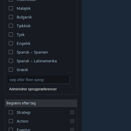
Malajisk
Bulgarsk
Tjekkisk
Tysk
Engelsk
Spansk – Spanien
Spansk – Latinamerika
Græsk
Administrer sprogpræferencer
Begræns efter tag
© Valve Corporation. Alle rettigheder forbeholdes. Alle
Strategi
varemærker tilhører deres respektive indehavere i USA
og andre lande.
Fortrolighedspolitik
|
Juridisk
|
Tilgængelighed
|
Steam-abonnentaftale
|
Action
Refunderinger
|
Cookies
Eventyr