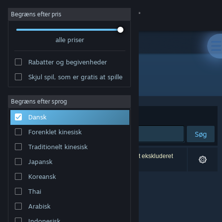
Log på
Begræns efter pris
alle priser
Butik
Rabatter og begivenheder
Fællesskab
Skjul spil, som er gratis at spille
Udvikler: Nysko Games Ltd.
Om
Begræns efter sprog
Sorter efter
Relevans
Dansk
Support
Forenklet kinesisk
Søg
Traditionelt kinesisk
Skift sprog
0 resultater matcher din søgning. 2 titler er blevet ekskluderet
Japansk
baseret på dine præferencer.
Hent Steam-mobilappen
Koreansk
Thai
Vis desktop-webside
Arabisk
Indonesisk