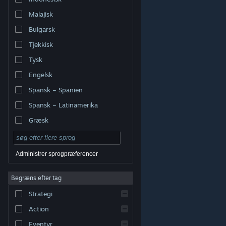
Malajisk
Bulgarsk
Tjekkisk
Tysk
Engelsk
Spansk – Spanien
Spansk – Latinamerika
Græsk
Administrer sprogpræferencer
Begræns efter tag
© Valve Corporation. Alle rettigheder forbeholdes. Alle
Strategi
varemærker tilhører deres respektive indehavere i USA
og andre lande.
Fortrolighedspolitik
|
Juridisk
|
Tilgængelighed
|
Steam-abonnentaftale
|
Action
Refunderinger
|
Cookies
Eventyr