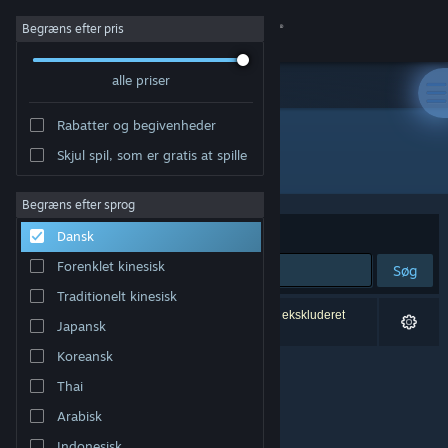
Log på
Begræns efter pris
alle priser
Butik
Rabatter og begivenheder
Fællesskab
Skjul spil, som er gratis at spille
Udvikler: Natsumi
Om
Begræns efter sprog
Sorter efter
Relevans
Dansk
Support
Forenklet kinesisk
Søg
Traditionelt kinesisk
Skift sprog
0 resultater matcher din søgning. 1 titel er blevet ekskluderet
Japansk
baseret på dine præferencer.
Hent Steam-mobilappen
Koreansk
Thai
Vis desktop-webside
Arabisk
Indonesisk