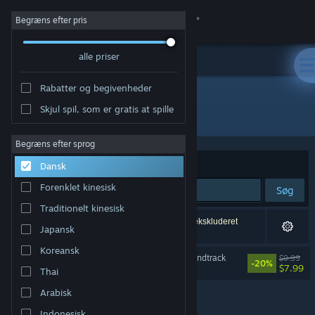
Log på
Begræns efter pris
alle priser
Butik
Rabatter og begivenheder
Fællesskab
Skjul spil, som er gratis at spille
Udvikler: Monstars Inc.
Om
Begræns efter sprog
Sorter efter
Relevans
Dansk
Support
Forenklet kinesisk
Søg
Traditionelt kinesisk
Skift sprog
1 resultat matcher din søgning. 6 titler er blevet ekskluderet
Japansk
baseret på dine præferencer.
Hent Steam-mobilappen
Koreansk
Lumines Arise Original Soundtrack
$9.99
-20%
$7.99
Thai
Vis desktop-webside
Arabisk
Indonesisk