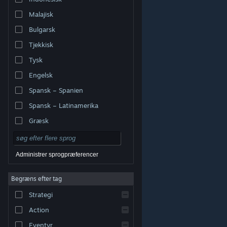
Malajisk
Bulgarsk
Tjekkisk
Tysk
Engelsk
Spansk – Spanien
Spansk – Latinamerika
Græsk
Administrer sprogpræferencer
Begræns efter tag
© Valve Corporation. Alle rettigheder forbeholdes. Alle
Strategi
varemærker tilhører deres respektive indehavere i USA
og andre lande.
Fortrolighedspolitik
|
Juridisk
|
Tilgængelighed
|
Steam-abonnentaftale
|
Action
Refunderinger
|
Cookies
Eventyr