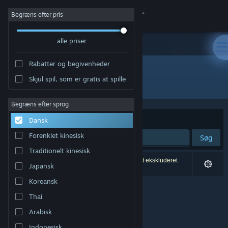
Log på
Begræns efter pris
alle priser
Butik
Rabatter og begivenheder
Fællesskab
Skjul spil, som er gratis at spille
Udvikler: Maru Games
Om
Begræns efter sprog
Sorter efter
Relevans
Dansk
Support
Forenklet kinesisk
Søg
Traditionelt kinesisk
Skift sprog
0 resultater matcher din søgning. 2 titler er blevet ekskluderet
Japansk
baseret på dine præferencer.
Hent Steam-mobilappen
Koreansk
Thai
Vis desktop-webside
Arabisk
Indonesisk