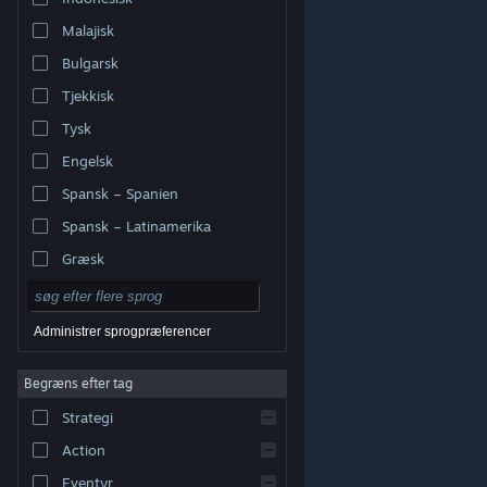
Malajisk
Bulgarsk
Tjekkisk
Tysk
Engelsk
Spansk – Spanien
Spansk – Latinamerika
Græsk
Administrer sprogpræferencer
Begræns efter tag
© Valve Corporation. Alle rettigheder forbeholdes. Alle
Strategi
varemærker tilhører deres respektive indehavere i USA
og andre lande.
Fortrolighedspolitik
|
Juridisk
|
Tilgængelighed
|
Steam-abonnentaftale
|
Action
Refunderinger
|
Cookies
Eventyr