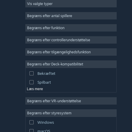
Vis valgte typer
Massiv multiplayer
Indie
Begræns efter antal spillere
Tidlig adgang
Begræns efter funktion
Casual
Begræns efter controllerunderstøttelse
Simulation
Racer
Begræns efter tilgængelighedsfunktion
Sport
Begræns efter Deck-kompatibilitet
Videoproduktion
Bekræftet
Billedredigering
Spilbart
Læs mere
Begræns efter VR-understøttelse
Begræns efter styresystem
Windows
macOS