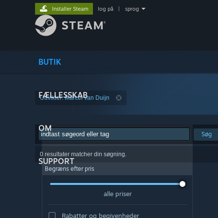
Installer Steam
log på
|
sprog
BUTIK
FÆLLESSKAB
Udvikler: Marcel van Duijn
OM
Søg
0 resultater matcher din søgning.
SUPPORT
Begræns efter pris
alle priser
Rabatter og begivenheder