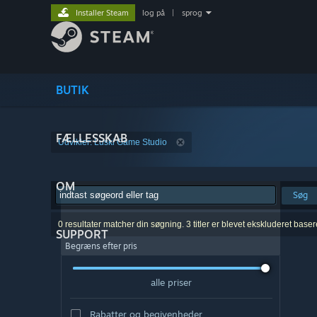
Installer Steam
log på
|
sprog
BUTIK
FÆLLESSKAB
Udvikler: Luski Game Studio
OM
Søg
0 resultater matcher din søgning. 3 titler er blevet ekskluderet base
SUPPORT
Begræns efter pris
alle priser
Rabatter og begivenheder