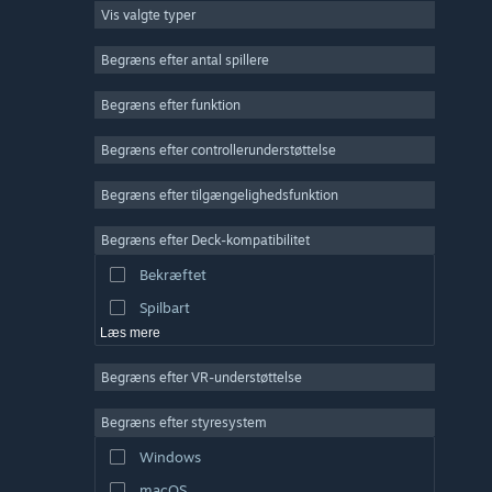
Vis valgte typer
Massiv multiplayer
Indie
Begræns efter antal spillere
Tidlig adgang
Begræns efter funktion
Casual
Begræns efter controllerunderstøttelse
Simulation
Racer
Begræns efter tilgængelighedsfunktion
Sport
Begræns efter Deck-kompatibilitet
Videoproduktion
Bekræftet
Billedredigering
Spilbart
Læs mere
Begræns efter VR-understøttelse
Begræns efter styresystem
Windows
macOS