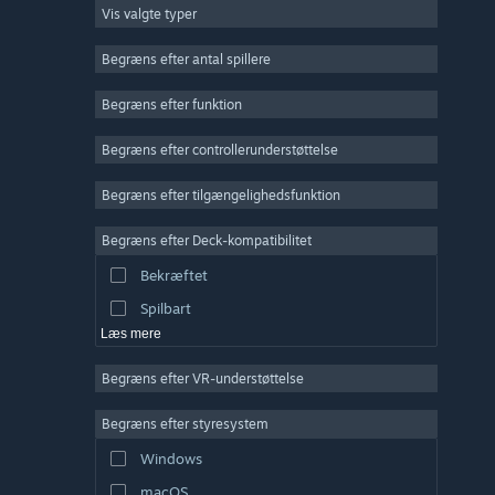
Vis valgte typer
Massiv multiplayer
Indie
Begræns efter antal spillere
Tidlig adgang
Begræns efter funktion
Casual
Begræns efter controllerunderstøttelse
Simulation
Racer
Begræns efter tilgængelighedsfunktion
Sport
Begræns efter Deck-kompatibilitet
Videoproduktion
Bekræftet
Billedredigering
Spilbart
Læs mere
Begræns efter VR-understøttelse
Begræns efter styresystem
Windows
macOS