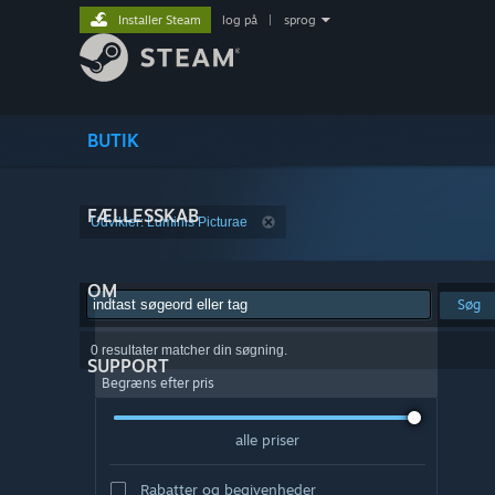
Installer Steam
log på
|
sprog
BUTIK
FÆLLESSKAB
Udvikler: Luminis Picturae
OM
Søg
0 resultater matcher din søgning.
SUPPORT
Begræns efter pris
alle priser
Rabatter og begivenheder