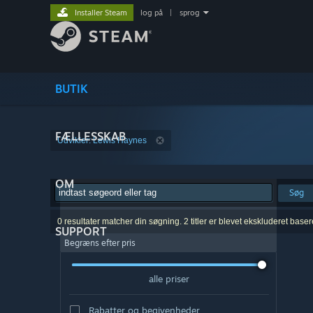
Installer Steam
log på
|
sprog
BUTIK
FÆLLESSKAB
Udvikler: Lewis Haynes
OM
Søg
0 resultater matcher din søgning. 2 titler er blevet ekskluderet base
SUPPORT
Begræns efter pris
alle priser
Rabatter og begivenheder