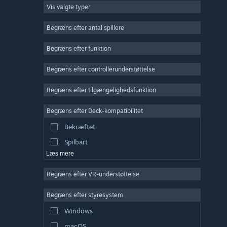
Vis valgte typer
Massiv multiplayer
Indie
Begræns efter antal spillere
Tidlig adgang
Begræns efter funktion
Casual
Begræns efter controllerunderstøttelse
Simulation
Racer
Begræns efter tilgængelighedsfunktion
Sport
Begræns efter Deck-kompatibilitet
Videoproduktion
Bekræftet
Billedredigering
Spilbart
Læs mere
Begræns efter VR-understøttelse
Begræns efter styresystem
Windows
macOS