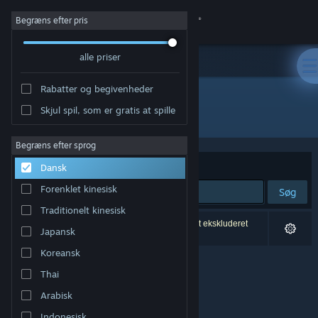
Log på
Begræns efter pris
alle priser
Butik
Rabatter og begivenheder
Fællesskab
Skjul spil, som er gratis at spille
Udvikler: Laud Games
Om
Begræns efter sprog
Sorter efter
Relevans
Dansk
Support
Forenklet kinesisk
Søg
Traditionelt kinesisk
Skift sprog
0 resultater matcher din søgning. 2 titler er blevet ekskluderet
Japansk
baseret på dine præferencer.
Hent Steam-mobilappen
Koreansk
Thai
Vis desktop-webside
Arabisk
Indonesisk