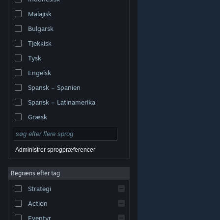
Malajisk
Bulgarsk
Tjekkisk
Tysk
Engelsk
Spansk – Spanien
Spansk – Latinamerika
Græsk
Administrer sprogpræferencer
Begræns efter tag
© Valve Corporation. Alle rettigheder forbeholdes. Alle
Strategi
varemærker tilhører deres respektive indehavere i USA
og andre lande.
Fortrolighedspolitik
|
Juridisk
|
Tilgængelighed
|
Steam-abonnentaftale
|
Action
Refunderinger
|
Cookies
Eventyr