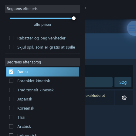
Log på
Begræns efter pris
alle priser
Butik
Rabatter og begivenheder
Fællesskab
Skjul spil, som er gratis at spille
Udvikler: Laborious Rex
Om
Begræns efter sprog
Sorter efter
Relevans
Dansk
Support
Forenklet kinesisk
Søg
Traditionelt kinesisk
Skift sprog
0 resultater matcher din søgning. 1 titel er blevet ekskluderet
Japansk
baseret på dine præferencer.
Hent Steam-mobilappen
Koreansk
Thai
Vis desktop-webside
Arabisk
Indonesisk