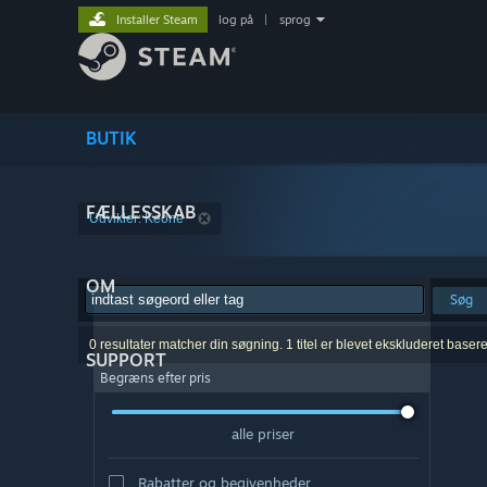
Installer Steam
log på
|
sprog
BUTIK
FÆLLESSKAB
Udvikler: Keone
OM
Søg
0 resultater matcher din søgning. 1 titel er blevet ekskluderet baser
SUPPORT
Begræns efter pris
alle priser
Rabatter og begivenheder