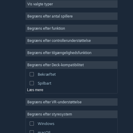
Vis valgte typer
Massiv multiplayer
Indie
Begræns efter antal spillere
Tidlig adgang
Begræns efter funktion
Casual
Begræns efter controllerunderstøttelse
Simulation
Racer
Begræns efter tilgængelighedsfunktion
Sport
Begræns efter Deck-kompatibilitet
Videoproduktion
Bekræftet
Billedredigering
Spilbart
Læs mere
Begræns efter VR-understøttelse
Begræns efter styresystem
Windows
macOS