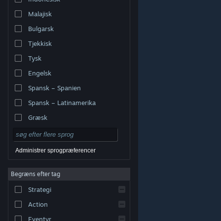
Malajisk
Bulgarsk
Tjekkisk
Tysk
Engelsk
Spansk – Spanien
Spansk – Latinamerika
Græsk
Administrer sprogpræferencer
Begræns efter tag
© Valve Corporation. Alle rettigheder forbeholdes. Alle
Strategi
varemærker tilhører deres respektive indehavere i USA
og andre lande.
Fortrolighedspolitik
|
Juridisk
|
Tilgængelighed
|
Steam-abonnentaftale
|
Action
Refunderinger
|
Cookies
Eventyr