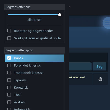
Log på
Begræns efter pris
alle priser
Butik
Rabatter og begivenheder
Fællesskab
Skjul spil, som er gratis at spille
Udvikler: Joshua Linscott
Om
Begræns efter sprog
Sorter efter
Relevans
Dansk
Support
Forenklet kinesisk
Søg
Traditionelt kinesisk
Skift sprog
0 resultater matcher din søgning. 1 titel er blevet ekskluderet
Japansk
baseret på dine præferencer.
Hent Steam-mobilappen
Koreansk
Thai
Vis desktop-webside
Arabisk
Indonesisk