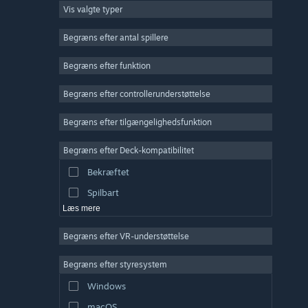
Vis valgte typer
Massiv multiplayer
Indie
Begræns efter antal spillere
Tidlig adgang
Begræns efter funktion
Casual
Begræns efter controllerunderstøttelse
Simulation
Racer
Begræns efter tilgængelighedsfunktion
Sport
Begræns efter Deck-kompatibilitet
Videoproduktion
Bekræftet
Billedredigering
Spilbart
Læs mere
Begræns efter VR-understøttelse
Begræns efter styresystem
Windows
macOS