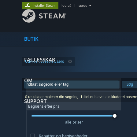
Installer Steam
log på
|
sprog
BUTIK
FÆLLESSKAB
Udvikler: Joseph Caero
OM
Søg
0 resultater matcher din søgning. 1 titel er blevet ekskluderet baser
SUPPORT
Begræns efter pris
alle priser
Rabatter og begivenheder