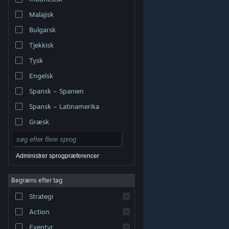
Malajisk
Bulgarsk
Tjekkisk
Tysk
Engelsk
Spansk – Spanien
Spansk – Latinamerika
Græsk
Administrer sprogpræferencer
Begræns efter tag
© Valve Corporation. Alle rettigheder forbeholdes. Alle
Strategi
varemærker tilhører deres respektive indehavere i USA
og andre lande.
Fortrolighedspolitik
|
Juridisk
|
Tilgængelighed
|
Steam-abonnentaftale
|
Action
Refunderinger
|
Cookies
Eventyr