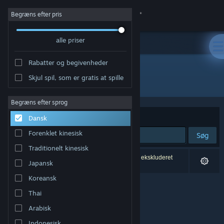
Log på
Begræns efter pris
alle priser
Butik
Rabatter og begivenheder
Fællesskab
Skjul spil, som er gratis at spille
Udvikler: Jon Sudbury Games
Om
Begræns efter sprog
Sorter efter
Relevans
Dansk
Support
Forenklet kinesisk
Søg
Traditionelt kinesisk
Skift sprog
0 resultater matcher din søgning. 1 titel er blevet ekskluderet
Japansk
baseret på dine præferencer.
Hent Steam-mobilappen
Koreansk
Thai
Vis desktop-webside
Arabisk
Indonesisk