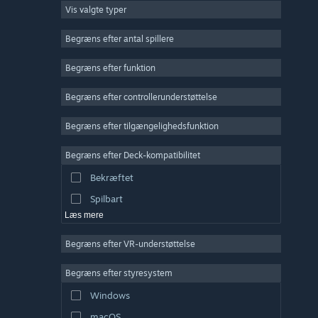
Vis valgte typer
Massiv multiplayer
Indie
Begræns efter antal spillere
Tidlig adgang
Begræns efter funktion
Casual
Begræns efter controllerunderstøttelse
Simulation
Racer
Begræns efter tilgængelighedsfunktion
Sport
Begræns efter Deck-kompatibilitet
Videoproduktion
Bekræftet
Billedredigering
Spilbart
Læs mere
Begræns efter VR-understøttelse
Begræns efter styresystem
Windows
macOS