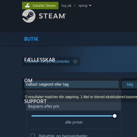
Installer Steam
log på
|
sprog
BUTIK
FÆLLESSKAB
Udvikler: Jenya Kuzmenko
OM
Søg
0 resultater matcher din søgning. 1 titel er blevet ekskluderet baser
SUPPORT
Begræns efter pris
alle priser
Rabatter og begivenheder