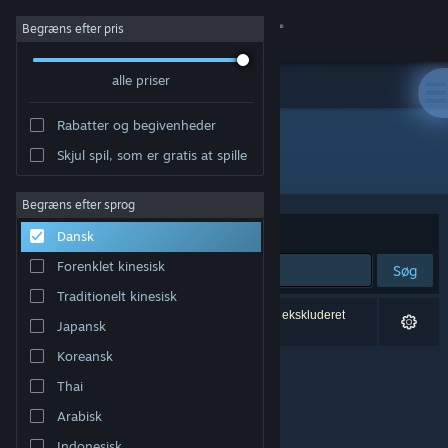
Log på
Begræns efter pris
alle priser
Butik
Rabatter og begivenheder
Fællesskab
Skjul spil, som er gratis at spille
Udvikler: Hugging Dragons
Om
Begræns efter sprog
Sorter efter
Relevans
Dansk
Support
Forenklet kinesisk
Søg
Traditionelt kinesisk
Skift sprog
0 resultater matcher din søgning. 1 titel er blevet ekskluderet
Japansk
baseret på dine præferencer.
Hent Steam-mobilappen
Koreansk
Thai
Vis desktop-webside
Arabisk
Indonesisk