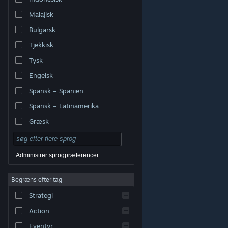
Malajisk
Bulgarsk
Tjekkisk
Tysk
Engelsk
Spansk – Spanien
Spansk – Latinamerika
Græsk
Administrer sprogpræferencer
Begræns efter tag
© Valve Corporation. Alle rettigheder forbeholdes. Alle
Strategi
varemærker tilhører deres respektive indehavere i USA
og andre lande.
Fortrolighedspolitik
|
Juridisk
|
Tilgængelighed
|
Steam-abonnentaftale
|
Action
Refunderinger
|
Cookies
Eventyr