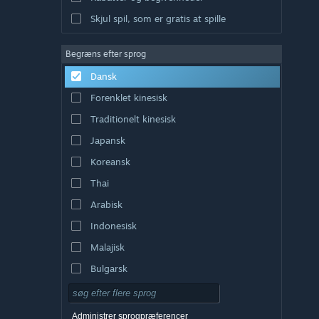
Skjul spil, som er gratis at spille
Begræns efter sprog
Dansk
Forenklet kinesisk
Traditionelt kinesisk
Japansk
Koreansk
Thai
Arabisk
Indonesisk
Malajisk
Bulgarsk
Tjekkisk
Tysk
Administrer sprogpræferencer