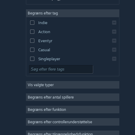
Engelsk
Begræns efter tag
Spansk – Spanien
Indie
Spansk – Latinamerika
Action
Græsk
Eventyr
Casual
Singleplayer
Simulation
Rollespil
Vis valgte typer
Strategi
2D
Begræns efter antal spillere
Tidlig adgang
Begræns efter funktion
3D
Begræns efter controllerunderstøttelse
Gratis at spille
Atmosfærisk
Begræns efter tilgængelighedsfunktion