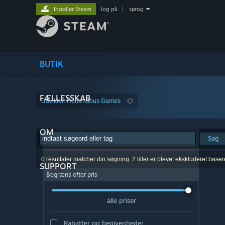
Installer Steam
log på
|
sprog
BUTIK
FÆLLESSKAB
Udvikler: Horrendous Games
OM
Søg
0 resultater matcher din søgning. 2 titler er blevet ekskluderet base
SUPPORT
Begræns efter pris
alle priser
Rabatter og begivenheder