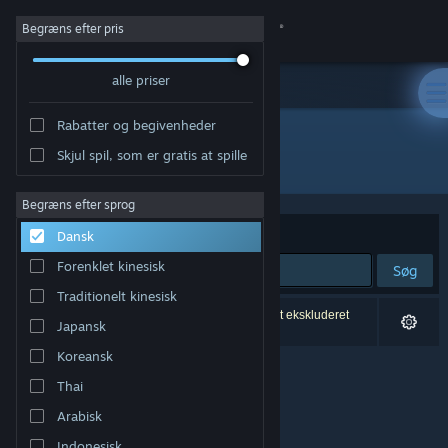
Log på
Begræns efter pris
alle priser
Butik
Rabatter og begivenheder
Fællesskab
Skjul spil, som er gratis at spille
Udvikler: Hardy Games
Om
Begræns efter sprog
Sorter efter
Relevans
Dansk
Support
Forenklet kinesisk
Søg
Traditionelt kinesisk
Skift sprog
0 resultater matcher din søgning. 3 titler er blevet ekskluderet
Japansk
baseret på dine præferencer.
Hent Steam-mobilappen
Koreansk
Thai
Vis desktop-webside
Arabisk
Indonesisk