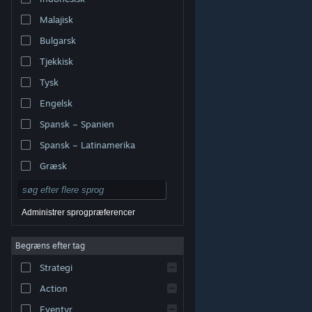
Malajisk
Bulgarsk
Tjekkisk
Tysk
Engelsk
Spansk – Spanien
Spansk – Latinamerika
Græsk
Administrer sprogpræferencer
Begræns efter tag
© Valve Corporation. Alle rettigheder forbeholdes. Alle
Strategi
varemærker tilhører deres respektive indehavere i USA
og andre lande.
Fortrolighedspolitik
|
Juridisk
|
Tilgængelighed
|
Steam-abonnentaftale
|
Action
Refunderinger
|
Cookies
Eventyr