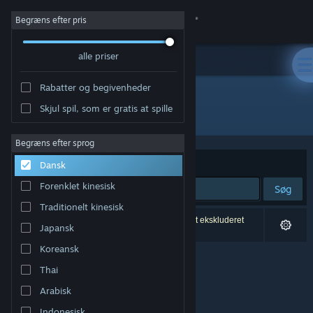
Log på
Begræns efter pris
alle priser
Butik
Rabatter og begivenheder
Fællesskab
Skjul spil, som er gratis at spille
Udvikler: HCGstudio
Om
Begræns efter sprog
Sorter efter
Relevans
Dansk
Support
Forenklet kinesisk
Søg
Traditionelt kinesisk
Skift sprog
0 resultater matcher din søgning. 3 titler er blevet ekskluderet
Japansk
baseret på dine præferencer.
Hent Steam-mobilappen
Koreansk
Thai
Vis desktop-webside
Arabisk
Indonesisk