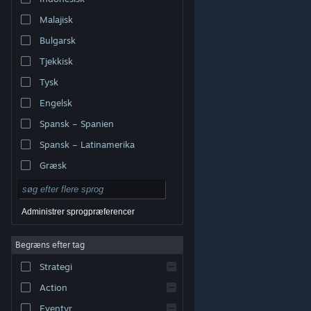
Malajisk
Bulgarsk
Tjekkisk
Tysk
Engelsk
Spansk – Spanien
Spansk – Latinamerika
Græsk
Administrer sprogpræferencer
Begræns efter tag
© Valve Corporation. Alle rettigheder forbeholdes. Alle
Strategi
varemærker tilhører deres respektive indehavere i USA
og andre lande.
Fortrolighedspolitik
|
Juridisk
|
Tilgængelighed
|
Steam-abonnentaftale
|
Action
Refunderinger
|
Cookies
Eventyr