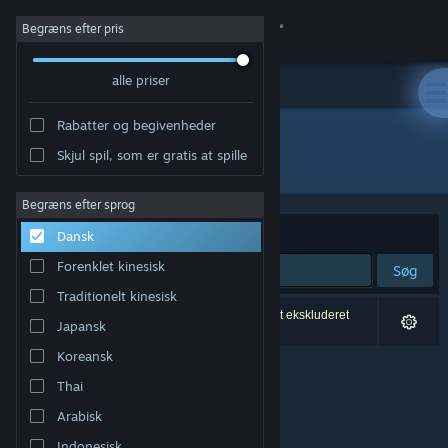
Log på
Begræns efter pris
alle priser
Butik
Rabatter og begivenheder
Fællesskab
Skjul spil, som er gratis at spille
Udvikler: Gas Powered Games
Om
Begræns efter sprog
Sorter efter
Relevans
Dansk
Support
Forenklet kinesisk
Søg
Traditionelt kinesisk
Skift sprog
0 resultater matcher din søgning. 8 titler er blevet ekskluderet
Japansk
baseret på dine præferencer.
Hent Steam-mobilappen
Koreansk
Thai
Vis desktop-webside
Arabisk
Indonesisk