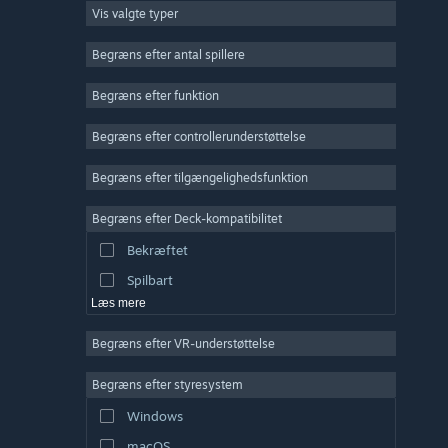
Vis valgte typer
Massiv multiplayer
Indie
Begræns efter antal spillere
Tidlig adgang
Begræns efter funktion
Casual
Begræns efter controllerunderstøttelse
Simulation
Racer
Begræns efter tilgængelighedsfunktion
Sport
Begræns efter Deck-kompatibilitet
Videoproduktion
Bekræftet
Billedredigering
Spilbart
Læs mere
Begræns efter VR-understøttelse
Begræns efter styresystem
Windows
macOS