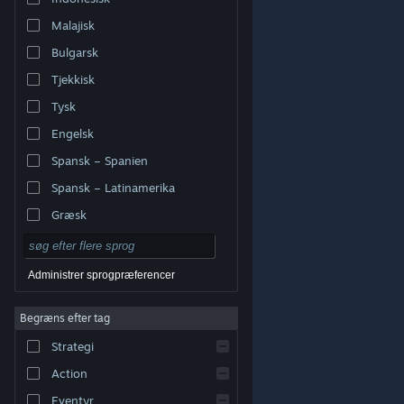
Malajisk
Bulgarsk
Tjekkisk
Tysk
Engelsk
Spansk – Spanien
Spansk – Latinamerika
Græsk
Administrer sprogpræferencer
Begræns efter tag
© Valve Corporation. Alle rettigheder forbeholdes. Alle
Strategi
varemærker tilhører deres respektive indehavere i USA
og andre lande.
Fortrolighedspolitik
|
Juridisk
|
Tilgængelighed
|
Steam-abonnentaftale
|
Action
Refunderinger
|
Cookies
Eventyr