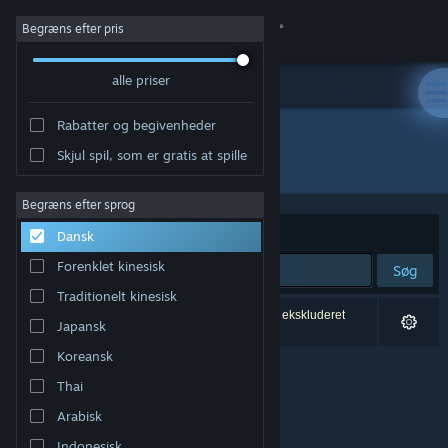
Log på
Begræns efter pris
alle priser
Butik
Rabatter og begivenheder
Fællesskab
Skjul spil, som er gratis at spille
Udvikler: FujiCubeSoft
Om
Begræns efter sprog
Sorter efter
Relevans
Dansk
Support
Forenklet kinesisk
Søg
Traditionelt kinesisk
Skift sprog
0 resultater matcher din søgning. 1 titel er blevet ekskluderet
Japansk
baseret på dine præferencer.
Hent Steam-mobilappen
Koreansk
Thai
Vis desktop-webside
Arabisk
Indonesisk