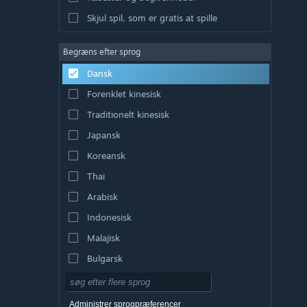
Skjul spil, som er gratis at spille
Begræns efter sprog
Dansk
Forenklet kinesisk
Traditionelt kinesisk
Japansk
Koreansk
Thai
Arabisk
Indonesisk
Malajisk
Bulgarsk
Tjekkisk
Tysk
Administrer sprogpræferencer