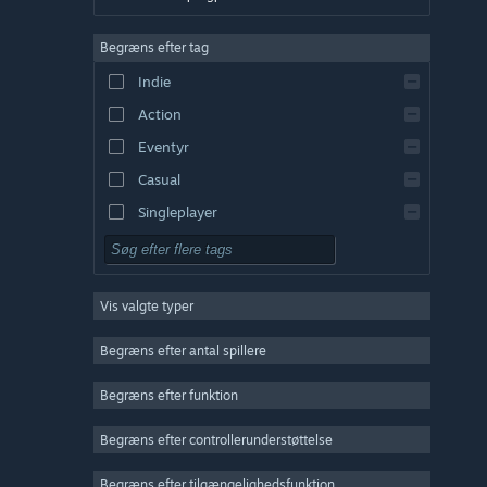
Engelsk
Begræns efter tag
Spansk – Spanien
Indie
Spansk – Latinamerika
Action
Græsk
Eventyr
Casual
Singleplayer
Simulation
Rollespil
Vis valgte typer
Strategi
2D
Begræns efter antal spillere
Tidlig adgang
Begræns efter funktion
3D
Begræns efter controllerunderstøttelse
Gratis at spille
Atmosfærisk
Begræns efter tilgængelighedsfunktion