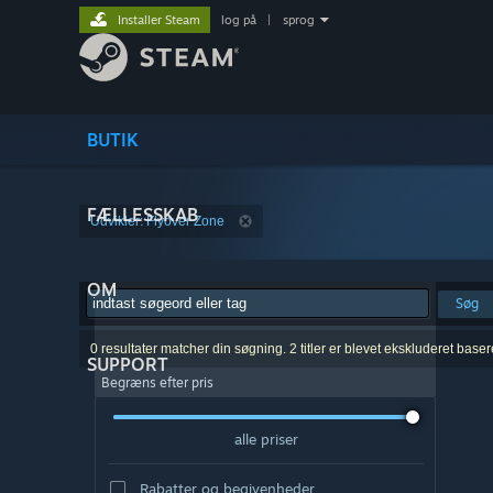
Installer Steam
log på
|
sprog
BUTIK
FÆLLESSKAB
Udvikler: Flyover Zone
OM
Søg
0 resultater matcher din søgning. 2 titler er blevet ekskluderet base
SUPPORT
Begræns efter pris
alle priser
Rabatter og begivenheder