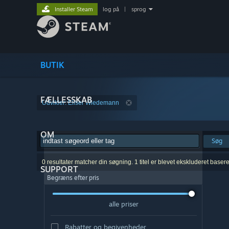
Installer Steam
log på
|
sprog
BUTIK
FÆLLESSKAB
Udvikler: Eliser Wiedemann
OM
Søg
0 resultater matcher din søgning. 1 titel er blevet ekskluderet baser
SUPPORT
Begræns efter pris
alle priser
Rabatter og begivenheder