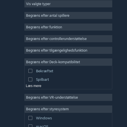
Vis valgte typer
Massiv multiplayer
Indie
Begræns efter antal spillere
Tidlig adgang
Begræns efter funktion
Casual
Begræns efter controllerunderstøttelse
Simulation
Racer
Begræns efter tilgængelighedsfunktion
Sport
Begræns efter Deck-kompatibilitet
Videoproduktion
Bekræftet
Billedredigering
Spilbart
Læs mere
Begræns efter VR-understøttelse
Begræns efter styresystem
Windows
macOS