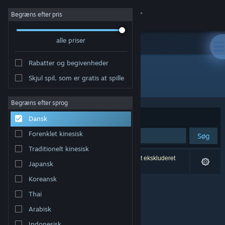
Log på
Begræns efter pris
alle priser
Butik
Rabatter og begivenheder
Fællesskab
Skjul spil, som er gratis at spille
Udvikler: DoubleBee
Om
Begræns efter sprog
Sorter efter
Relevans
Dansk
Support
Forenklet kinesisk
Søg
Traditionelt kinesisk
Skift sprog
0 resultater matcher din søgning. 2 titler er blevet ekskluderet
Japansk
baseret på dine præferencer.
Hent Steam-mobilappen
Koreansk
Thai
Vis desktop-webside
Arabisk
Indonesisk