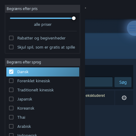
Log på
Begræns efter pris
alle priser
Butik
Rabatter og begivenheder
Fællesskab
Skjul spil, som er gratis at spille
Udvikler: Disney Interactive Studios
Om
Begræns efter sprog
Sorter efter
Relevans
Dansk
Support
Forenklet kinesisk
Søg
Traditionelt kinesisk
Skift sprog
0 resultater matcher din søgning. 1 titel er blevet ekskluderet
Japansk
baseret på dine præferencer.
Hent Steam-mobilappen
Koreansk
Thai
Vis desktop-webside
Arabisk
Indonesisk