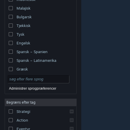
Malajisk
Bulgarsk
Tjekkisk
Tysk
Engelsk
Spansk – Spanien
Spansk – Latinamerika
Græsk
Administrer sprogpræferencer
Begræns efter tag
© Valve Corporation. Alle rettigheder forbeholdes. Alle
Strategi
varemærker tilhører deres respektive indehavere i USA
og andre lande.
Fortrolighedspolitik
|
Juridisk
|
Tilgængelighed
|
Steam-abonnentaftale
|
Action
Refunderinger
|
Cookies
Eventyr