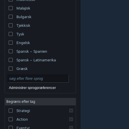
Malajisk
Bulgarsk
Tjekkisk
Tysk
Engelsk
Spansk – Spanien
Spansk – Latinamerika
Græsk
Administrer sprogpræferencer
Begræns efter tag
© Valve Corporation. Alle rettigheder forbeholdes. Alle
Strategi
varemærker tilhører deres respektive indehavere i USA
og andre lande.
Fortrolighedspolitik
|
Juridisk
|
Tilgængelighed
|
Steam-abonnentaftale
|
Action
Refunderinger
|
Cookies
Eventyr