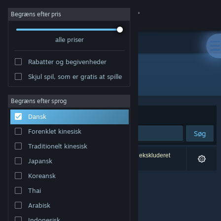
Log på
Begræns efter pris
alle priser
Butik
Rabatter og begivenheder
Fællesskab
Skjul spil, som er gratis at spille
Udvikler: Dave Del Castillo
Om
Begræns efter sprog
Sorter efter
Relevans
Dansk
Support
Forenklet kinesisk
Søg
Traditionelt kinesisk
Skift sprog
0 resultater matcher din søgning. 1 titel er blevet ekskluderet
Japansk
baseret på dine præferencer.
Hent Steam-mobilappen
Koreansk
Thai
Vis desktop-webside
Arabisk
Indonesisk