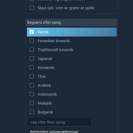
Skjul spil, som er gratis at spille
Begræns efter sprog
Dansk
Forenklet kinesisk
Traditionelt kinesisk
Japansk
Koreansk
Thai
Arabisk
Indonesisk
Malajisk
Bulgarsk
Tjekkisk
Tysk
Administrer sprogpræferencer