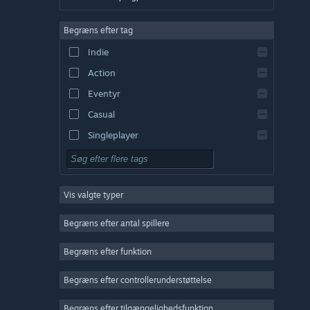
Engelsk
Begræns efter tag
Spansk – Spanien
Indie
Spansk – Latinamerika
Action
Græsk
Eventyr
Casual
Singleplayer
Simulation
Rollespil
Vis valgte typer
Strategi
2D
Begræns efter antal spillere
Tidlig adgang
Begræns efter funktion
3D
Begræns efter controllerunderstøttelse
Gratis at spille
Atmosfærisk
Begræns efter tilgængelighedsfunktion