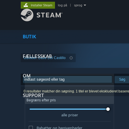
Installer Steam
log på
|
sprog
BUTIK
FÆLLESSKAB
Udvikler: Dave Del Castillo
OM
Søg
0 resultater matcher din søgning. 1 titel er blevet ekskluderet baser
SUPPORT
Begræns efter pris
alle priser
Rabatter og begivenheder