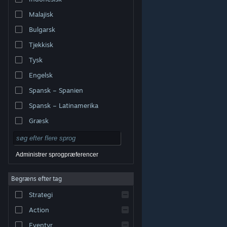
Malajisk
Bulgarsk
Tjekkisk
Tysk
Engelsk
Spansk – Spanien
Spansk – Latinamerika
Græsk
Administrer sprogpræferencer
Begræns efter tag
© Valve Corporation. Alle rettigheder forbeholdes. Alle
Strategi
varemærker tilhører deres respektive indehavere i USA
og andre lande.
Fortrolighedspolitik
|
Juridisk
|
Tilgængelighed
|
Steam-abonnentaftale
|
Action
Refunderinger
|
Cookies
Eventyr