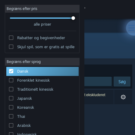
Log på
Begræns efter pris
alle priser
Butik
Rabatter og begivenheder
Fællesskab
Skjul spil, som er gratis at spille
Udvikler: DMONG Co., Ltd.
Om
Begræns efter sprog
Sorter efter
Relevans
Dansk
Support
Forenklet kinesisk
Søg
Traditionelt kinesisk
Skift sprog
0 resultater matcher din søgning. 5 titler er blevet ekskluderet
Japansk
baseret på dine præferencer.
Hent Steam-mobilappen
Koreansk
Thai
Vis desktop-webside
Arabisk
Indonesisk