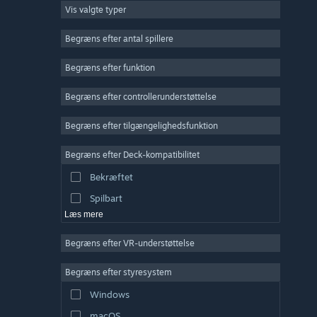
Vis valgte typer
Massiv multiplayer
Indie
Begræns efter antal spillere
Tidlig adgang
Begræns efter funktion
Casual
Begræns efter controllerunderstøttelse
Simulation
Racer
Begræns efter tilgængelighedsfunktion
Sport
Begræns efter Deck-kompatibilitet
Videoproduktion
Bekræftet
Billedredigering
Spilbart
Læs mere
Begræns efter VR-understøttelse
Begræns efter styresystem
Windows
macOS