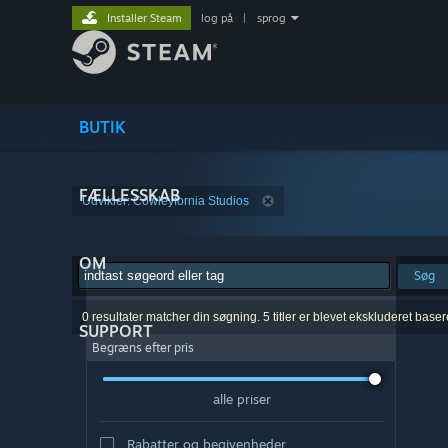
Installer Steam
log på
|
sprog
BUTIK
FÆLLESSKAB
Udvikler: Cowleyfornia Studios
OM
Søg
0 resultater matcher din søgning. 5 titler er blevet ekskluderet base
SUPPORT
Begræns efter pris
alle priser
Rabatter og begivenheder