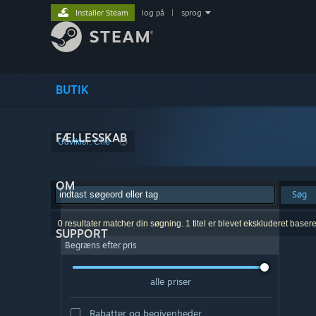
Installer Steam
log på
|
sprog
BUTIK
FÆLLESSKAB
Udvikler: Che
OM
Søg
0 resultater matcher din søgning. 1 titel er blevet ekskluderet baser
SUPPORT
Begræns efter pris
alle priser
Rabatter og begivenheder