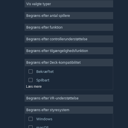
Vis valgte typer
Massiv multiplayer
Indie
Begræns efter antal spillere
Tidlig adgang
Begræns efter funktion
Casual
Begræns efter controllerunderstøttelse
Simulation
Racer
Begræns efter tilgængelighedsfunktion
Sport
Begræns efter Deck-kompatibilitet
Videoproduktion
Bekræftet
Billedredigering
Spilbart
Læs mere
Begræns efter VR-understøttelse
Begræns efter styresystem
Windows
macOS