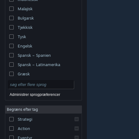
Malajisk
Bulgarsk
Tjekkisk
Tysk
Engelsk
Spansk – Spanien
Spansk – Latinamerika
Græsk
Administrer sprogpræferencer
Begræns efter tag
© Valve Corporation. Alle rettigheder forbeholdes. Alle
Strategi
varemærker tilhører deres respektive indehavere i USA
og andre lande.
Fortrolighedspolitik
|
Juridisk
|
Tilgængelighed
|
Steam-abonnentaftale
|
Action
Refunderinger
|
Cookies
Eventyr