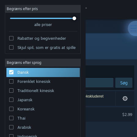
Log på
Begræns efter pris
alle priser
Butik
Rabatter og begivenheder
Fællesskab
Skjul spil, som er gratis at spille
Udvikler: CenterPoint Gaming
Om
Begræns efter sprog
Sorter efter
Relevans
Dansk
Support
Forenklet kinesisk
Søg
Traditionelt kinesisk
Skift sprog
1 resultat matcher din søgning. 7 titler er blevet ekskluderet
Japansk
baseret på dine præferencer.
Hent Steam-mobilappen
Koreansk
Mouse X
$2.99
Thai
Vis desktop-webside
Arabisk
Indonesisk