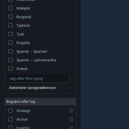
Malajisk
Bulgarsk
Tjekkisk
Tysk
Engelsk
Spansk – Spanien
Spansk – Latinamerika
Græsk
Administrer sprogpræferencer
Begræns efter tag
© Valve Corporation. Alle rettigheder forbeholdes. Alle
Strategi
varemærker tilhører deres respektive indehavere i USA
og andre lande.
Fortrolighedspolitik
|
Juridisk
|
Tilgængelighed
|
Steam-abonnentaftale
|
Action
Refunderinger
|
Cookies
Eventyr