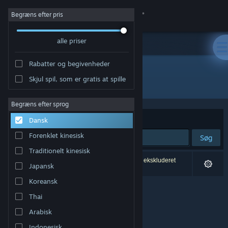
Log på
Begræns efter pris
alle priser
Butik
Rabatter og begivenheder
Fællesskab
Skjul spil, som er gratis at spille
Udvikler: Captive Bolt Studios
Om
Begræns efter sprog
Sorter efter
Relevans
Dansk
Support
Forenklet kinesisk
Søg
Traditionelt kinesisk
Skift sprog
0 resultater matcher din søgning. 1 titel er blevet ekskluderet
Japansk
baseret på dine præferencer.
Hent Steam-mobilappen
Koreansk
Thai
Vis desktop-webside
Arabisk
Indonesisk