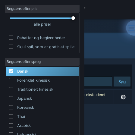
Log på
Begræns efter pris
alle priser
Butik
Rabatter og begivenheder
Fællesskab
Skjul spil, som er gratis at spille
Udvikler: Canalside Studios
Om
Begræns efter sprog
Sorter efter
Relevans
Dansk
Support
Forenklet kinesisk
Søg
Traditionelt kinesisk
Skift sprog
0 resultater matcher din søgning. 9 titler er blevet ekskluderet
Japansk
baseret på dine præferencer.
Hent Steam-mobilappen
Koreansk
Thai
Vis desktop-webside
Arabisk
Indonesisk