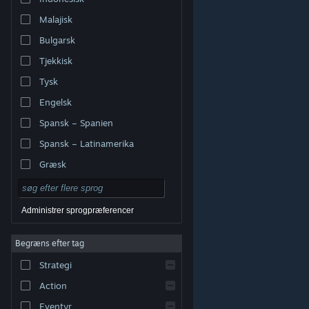
Malajisk
Bulgarsk
Tjekkisk
Tysk
Engelsk
Spansk – Spanien
Spansk – Latinamerika
Græsk
Administrer sprogpræferencer
Begræns efter tag
© Valve Corporation. Alle rettigheder forbeholdes. Alle
Strategi
varemærker tilhører deres respektive indehavere i USA
og andre lande.
Fortrolighedspolitik
|
Juridisk
|
Tilgængelighed
|
Steam-abonnentaftale
|
Action
Refunderinger
|
Cookies
Eventyr