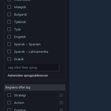
Malajisk
Bulgarsk
Tjekkisk
Tysk
Engelsk
Spansk – Spanien
Spansk – Latinamerika
Græsk
Administrer sprogpræferencer
Begræns efter tag
© Valve Corporation. Alle rettigheder forbeholdes. Alle
Strategi
varemærker tilhører deres respektive indehavere i USA
og andre lande.
Fortrolighedspolitik
|
Juridisk
|
Tilgængelighed
|
Steam-abonnentaftale
|
Action
Refunderinger
|
Cookies
Eventyr