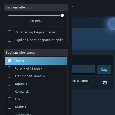
Log på
Begræns efter pris
alle priser
Butik
Rabatter og begivenheder
Fællesskab
Skjul spil, som er gratis at spille
Udvikler: Bathysfear Labs
Om
Begræns efter sprog
Sorter efter
Relevans
Dansk
Support
Forenklet kinesisk
Søg
Traditionelt kinesisk
Skift sprog
0 resultater matcher din søgning. 1 titel er blevet ekskluderet
Japansk
baseret på dine præferencer.
Hent Steam-mobilappen
Koreansk
Thai
Vis desktop-webside
Arabisk
Indonesisk