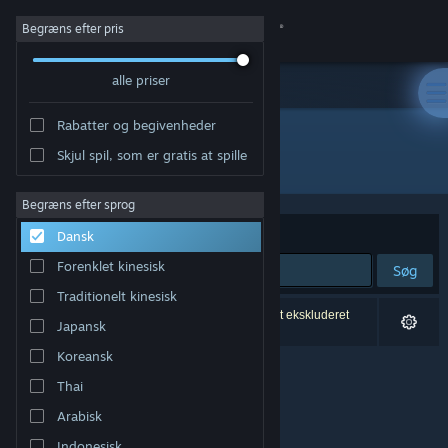
Log på
Begræns efter pris
alle priser
Butik
Rabatter og begivenheder
Fællesskab
Skjul spil, som er gratis at spille
Udvikler: Andrealphus Games
Om
Begræns efter sprog
Sorter efter
Relevans
Dansk
Support
Forenklet kinesisk
Søg
Traditionelt kinesisk
Skift sprog
0 resultater matcher din søgning. 3 titler er blevet ekskluderet
Japansk
baseret på dine præferencer.
Hent Steam-mobilappen
Koreansk
Thai
Vis desktop-webside
Arabisk
Indonesisk