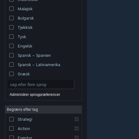
Malajisk
Bulgarsk
Tjekkisk
Tysk
Engelsk
Spansk – Spanien
Spansk – Latinamerika
Græsk
Administrer sprogpræferencer
Begræns efter tag
© Valve Corporation. Alle rettigheder forbeholdes. Alle
Strategi
varemærker tilhører deres respektive indehavere i USA
og andre lande.
Fortrolighedspolitik
|
Juridisk
|
Tilgængelighed
|
Steam-abonnentaftale
|
Action
Refunderinger
|
Cookies
Eventyr