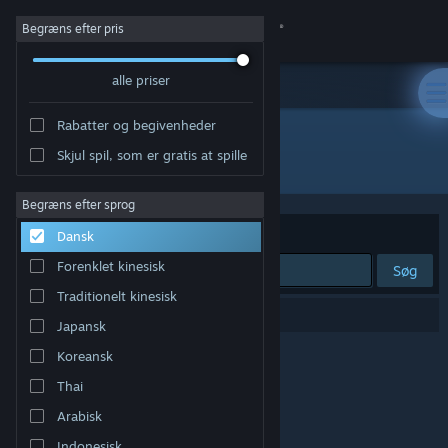
Log på
Begræns efter pris
alle priser
Butik
Rabatter og begivenheder
Fællesskab
Skjul spil, som er gratis at spille
Udvikler: Alpha Code Inc.
Om
Begræns efter sprog
Sorter efter
Relevans
Dansk
Support
Forenklet kinesisk
Søg
Traditionelt kinesisk
Skift sprog
0 resultater matcher din søgning.
Japansk
Hent Steam-mobilappen
Koreansk
Thai
Vis desktop-webside
Arabisk
Indonesisk