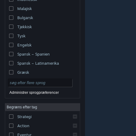
Malajisk
Bulgarsk
Tjekkisk
Tysk
Engelsk
Spansk – Spanien
Spansk – Latinamerika
Græsk
Administrer sprogpræferencer
Begræns efter tag
© Valve Corporation. Alle rettigheder forbeholdes. Alle
Strategi
varemærker tilhører deres respektive indehavere i USA
og andre lande.
Fortrolighedspolitik
|
Juridisk
|
Tilgængelighed
|
Steam-abonnentaftale
|
Action
Refunderinger
|
Cookies
Eventyr