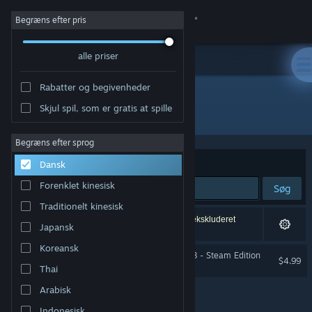
Log på
Begræns efter pris
alle priser
Butik
Rabatter og begivenheder
Fællesskab
Skjul spil, som er gratis at spille
Udvikler: Actalogic
Om
Begræns efter sprog
Sorter efter
Relevans
Dansk
Support
Forenklet kinesisk
Søg
Traditionelt kinesisk
Skift sprog
1 resultat matcher din søgning. 4 titler er blevet ekskluderet
Japansk
baseret på dine præferencer.
Hent Steam-mobilappen
Koreansk
Agricultural Simulator 2013 - Steam Edition
$4.99
Thai
Vis desktop-webside
Arabisk
Indonesisk