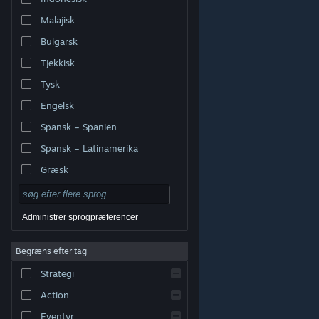
Malajisk
Bulgarsk
Tjekkisk
Tysk
Engelsk
Spansk – Spanien
Spansk – Latinamerika
Græsk
Administrer sprogpræferencer
Begræns efter tag
© Valve Corporation. Alle rettigheder forbeholdes. Alle
Strategi
varemærker tilhører deres respektive indehavere i USA
og andre lande.
Fortrolighedspolitik
|
Juridisk
|
Tilgængelighed
|
Steam-abonnentaftale
|
Action
Refunderinger
|
Cookies
Eventyr