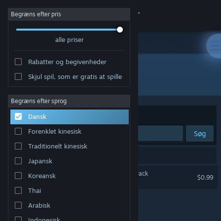
Log på
Begræns efter pris
alle priser
Butik
Rabatter og begivenheder
Fællesskab
Skjul spil, som er gratis at spille
Udvikler: Abdenara
Om
Begræns efter sprog
Sorter efter
Relevans
Dansk
Support
Forenklet kinesisk
Søg
Traditionelt kinesisk
Skift sprog
1 resultat matcher din søgning.
Japansk
Hent Steam-mobilappen
Clans to Kingdoms Soundtrack
Koreansk
$0.99
Thai
Vis desktop-webside
Arabisk
Indonesisk