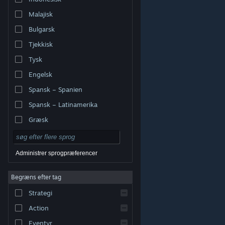
Malajisk
Bulgarsk
Tjekkisk
Tysk
Engelsk
Spansk – Spanien
Spansk – Latinamerika
Græsk
Administrer sprogpræferencer
Begræns efter tag
© Valve Corporation. Alle rettigheder forbeholdes. Alle
Strategi
varemærker tilhører deres respektive indehavere i USA
og andre lande.
Fortrolighedspolitik
|
Juridisk
|
Tilgængelighed
|
Steam-abonnentaftale
|
Action
Refunderinger
|
Cookies
Eventyr