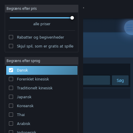
Log på
Begræns efter pris
alle priser
Butik
Rabatter og begivenheder
Fællesskab
Skjul spil, som er gratis at spille
Udvikler: 👁️
Om
Begræns efter sprog
Sorter efter
Relevans
Dansk
Support
Forenklet kinesisk
Søg
Traditionelt kinesisk
Skift sprog
0 resultater matcher din søgning.
Japansk
Hent Steam-mobilappen
Koreansk
Thai
Vis desktop-webside
Arabisk
Indonesisk