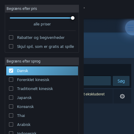
Log på
Begræns efter pris
alle priser
Butik
Rabatter og begivenheder
Fællesskab
Skjul spil, som er gratis at spille
Udvikler: 電脳遊戯最高会議
Om
Begræns efter sprog
Sorter efter
Relevans
Dansk
Support
Forenklet kinesisk
Søg
Traditionelt kinesisk
Skift sprog
0 resultater matcher din søgning. 2 titler er blevet ekskluderet
Japansk
baseret på dine præferencer.
Hent Steam-mobilappen
Koreansk
Thai
Vis desktop-webside
Arabisk
Indonesisk