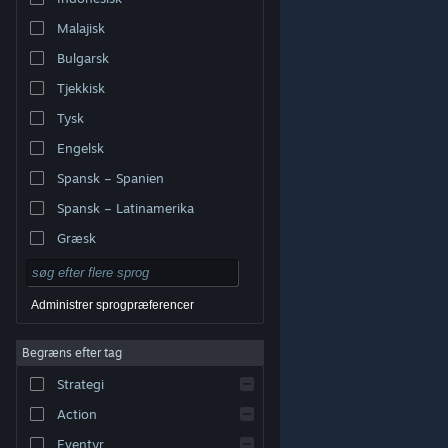
Malajisk
Bulgarsk
Tjekkisk
Tysk
Engelsk
Spansk – Spanien
Spansk – Latinamerika
Græsk
Administrer sprogpræferencer
Begræns efter tag
© Valve Corporation. Alle rettigheder forbeholdes. Alle
Strategi
varemærker tilhører deres respektive indehavere i USA
og andre lande.
Fortrolighedspolitik
|
Juridisk
|
Tilgængelighed
|
Steam-abonnentaftale
|
Action
Refunderinger
|
Cookies
Eventyr