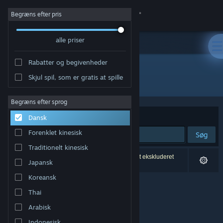
Log på
Begræns efter pris
alle priser
Butik
Rabatter og begivenheder
Fællesskab
Skjul spil, som er gratis at spille
Udvikler: 電脳遊戯最高会議
Om
Begræns efter sprog
Sorter efter
Relevans
Dansk
Support
Forenklet kinesisk
Søg
Traditionelt kinesisk
Skift sprog
0 resultater matcher din søgning. 2 titler er blevet ekskluderet
Japansk
baseret på dine præferencer.
Hent Steam-mobilappen
Koreansk
Thai
Vis desktop-webside
Arabisk
Indonesisk