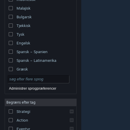
Malajisk
Bulgarsk
Tjekkisk
Tysk
Engelsk
Spansk – Spanien
Spansk – Latinamerika
Græsk
Administrer sprogpræferencer
Begræns efter tag
© Valve Corporation. Alle rettigheder forbeholdes. Alle
Strategi
varemærker tilhører deres respektive indehavere i USA
og andre lande.
Fortrolighedspolitik
|
Juridisk
|
Tilgængelighed
|
Steam-abonnentaftale
|
Action
Refunderinger
|
Cookies
Eventyr