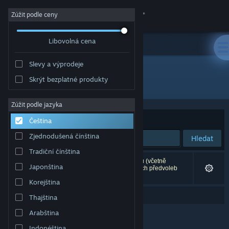
Přihlásit se
Zúžit podle ceny
Libovolná cena
Obchod
Slevy a výprodeje
Komunita
Skrýt bezplatné produkty
"The Vagabond Emperor"
Informace
Zúžit podle jazyka
Seřadit podle
Relevance
Čeština
Podpora
Zjednodušená čínština
Hledat
Tradiční čínština
Změnit jazyk
Vašemu zadání odpovídá 0 výsledků. 2 produktů (včetně
Japonština
produktu
The Vagabond Emperor
) bylo dle Vašich předvoleb
vyloučeno z výsledků vyhledávání.
Mobilní aplikace služby Steam
Korejština
Neměli jste na mysli „
them vagabond emperor
“?
Thajština
Desktopová verze stránky
Arabština
Indonéština