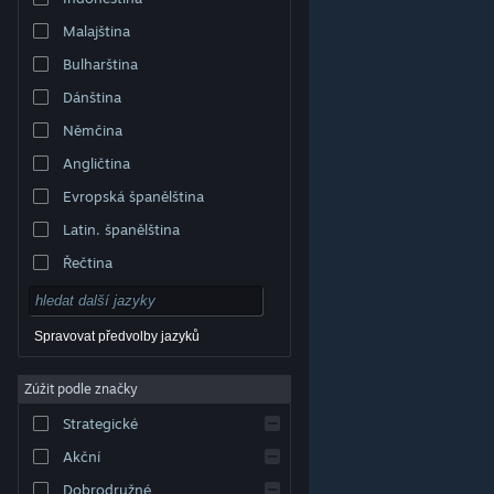
Malajština
Bulharština
Dánština
Němčina
Angličtina
Evropská španělština
Latin. španělština
Řečtina
Spravovat předvolby jazyků
Zúžit podle značky
© Valve Corporation. Všechna práva vyhrazena.
Všechny ochranné známky jsou vlastnictvím
Strategické
příslušných subjektů v USA a dalších zemích.
Zásady
ochrany soukromí
|
Právní poučení
|
Přístupnost
|
Smlouva o užívání služby Steam
|
Vrácení peněz
|
Akční
Cookies
Dobrodružné