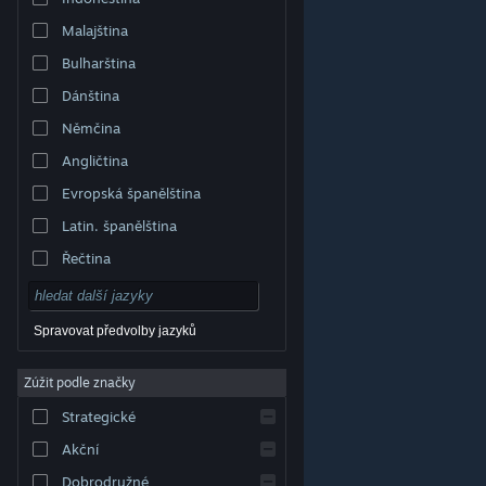
Malajština
Bulharština
Dánština
Němčina
Angličtina
Evropská španělština
Latin. španělština
Řečtina
Spravovat předvolby jazyků
Zúžit podle značky
© Valve Corporation. Všechna práva vyhrazena.
Všechny ochranné známky jsou vlastnictvím
Strategické
příslušných subjektů v USA a dalších zemích.
Zásady
ochrany soukromí
|
Právní poučení
|
Přístupnost
|
Smlouva o užívání služby Steam
|
Vrácení peněz
|
Akční
Cookies
Dobrodružné