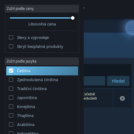
Přihlásit se
Zúžit podle ceny
Libovolná cena
Obchod
Slevy a výprodeje
Komunita
Skrýt bezplatné produkty
"Super Darts Champs"
Informace
Zúžit podle jazyka
Seřadit podle
Relevance
Čeština
Podpora
Zjednodušená čínština
Hledat
Tradiční čínština
Změnit jazyk
Vašemu zadání odpovídá 0 výsledků. 1 produkt (včetně
Japonština
produktu
Super Darts Champs
) byl dle Vašich předvoleb
vyloučen z výsledků vyhledávání.
Mobilní aplikace služby Steam
Korejština
Thajština
Desktopová verze stránky
Arabština
Indonéština