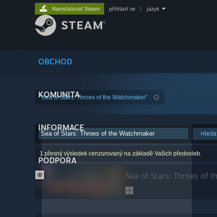
Nainstalovat Steam
přihlásit se
|
jazyk
OBCHOD
KOMUNITA
"Sea of Stars: Throes of the Watchmaker"
INFORMACE
Hleda
1 přesný výsledek cenzurovaný na základě Vašich předvoleb.
PODPORA
Sea of Stars: Throes of 
VYLOUČENO NA ZÁKLADĚ PŘEDVOLEB