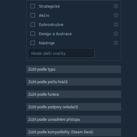
Strategické
Akční
Dobrodružné
Design a ilustrace
Nástroje
Free to play
RPG
Zúžit podle typu
Masivně multiplayerové
Nezávislé
Zúžit podle počtu hráčů
Předběžný přístup
Zúžit podle funkce
Nenáročné
Zúžit podle podpory ovladačů
Simulátory
Závodní
Zúžit podle usnadnění přístupu
Sportovní
Zúžit podle kompatibility (Steam Deck)
Tvorba videí