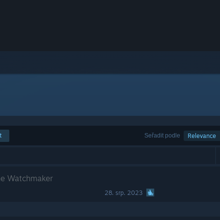
t
Seřadit podle
Relevance
the Watchmaker
28. srp. 2023