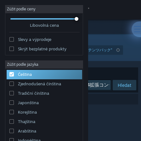
Přihlásit se
Zúžit podle ceny
Libovolná cena
Obchod
Slevy a výprodeje
Komunita
Skrýt bezplatné produkty
"SYNDUALITY Echo of Ada - シーズン4拡張コンテンツパック"
Informace
Zúžit podle jazyka
Seřadit podle
Relevance
Čeština
Podpora
Zjednodušená čínština
Hledat
Tradiční čínština
Změnit jazyk
Vašemu zadání odpovídá 0 výsledků.
Japonština
Mobilní aplikace služby Steam
Korejština
Thajština
Desktopová verze stránky
Arabština
Indonéština