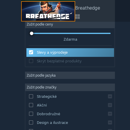
Breathedge
Zúžit podle ceny
Zdarma
Slevy a výprodeje
Skrýt bezplatné produkty
Zúžit podle jazyka
Zúžit podle značky
Strategické
Akční
Dobrodružné
Design a ilustrace