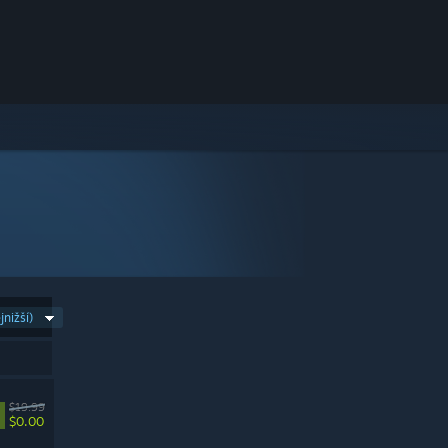
nižší)
$19.99
$0.00