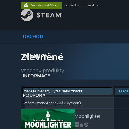
Nainstalovat Steam
přihlásit se
|
jazyk
OBCHOD
Zlevněné
KOMUNITA
Všechny produkty
INFORMACE
Hleda
PODPORA
Vašemu zadání odpovídá 2 výsledků.
Moonlighter