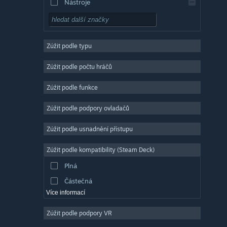
Nástroje
Free to play
RPG
Zúžit podle typu
Masivně multiplayerové
Nezávislé
Zúžit podle počtu hráčů
Předběžný přístup
Zúžit podle funkce
Nenáročné
Zúžit podle podpory ovladačů
Simulátory
Závodní
Zúžit podle usnadnění přístupu
Sportovní
Zúžit podle kompatibility (Steam Deck)
Tvorba videí
Plná
Úprava fotografií
Částečná
Více informací
Zúžit podle podpory VR