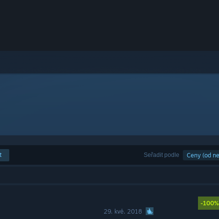
t
Seřadit podle
Ceny (od nej
-100%
29. kvě. 2018