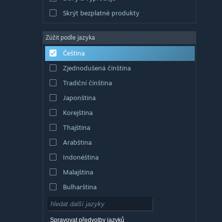
Skrýt bezplatné produkty
Zúžit podle jazyka
Čeština
Zjednodušená čínština
Tradiční čínština
Japonština
Korejština
Thajština
Arabština
Indonéština
Malajština
Bulharština
Dánština
Němčina
Spravovat předvolby jazyků