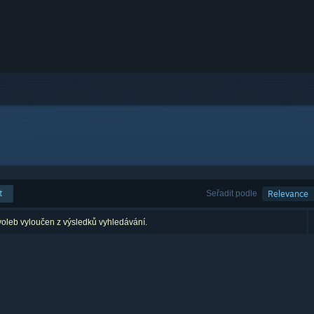
t
Seřadit podle
Relevance
voleb vyloučen z výsledků vyhledávání.