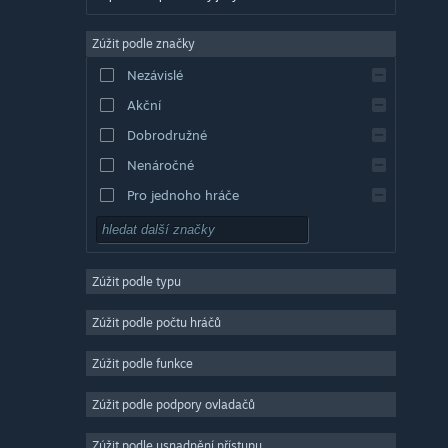
Angličtina
Zúžit podle značky
Evropská španělština
Nezávislé
Latin. španělština
Akční
Řečtina
Dobrodružné
Nenáročné
Pro jednoho hráče
Simulátory
RPG
Zúžit podle typu
Strategické
2D
Zúžit podle počtu hráčů
Předběžný přístup
Zúžit podle funkce
3D
Zúžit podle podpory ovladačů
Free to play
Atmosférické
Zúžit podle usnadnění přístupu