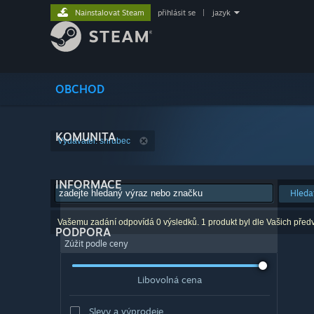
Nainstalovat Steam
přihlásit se
|
jazyk
OBCHOD
KOMUNITA
Vydavatel: shrubec
INFORMACE
Hleda
Vašemu zadání odpovídá 0 výsledků. 1 produkt byl dle Vašich před
PODPORA
Zúžit podle ceny
Libovolná cena
Slevy a výprodeje